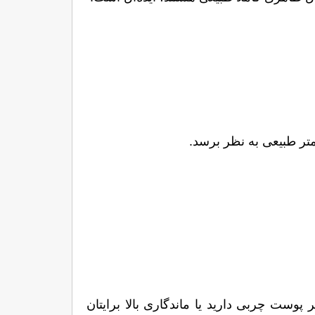
انتخاب میان فیبروز و میکروبلیدینگ به عواملی مانند نوع پوست، سلیقه و انتظارات شما بستگی دارد. اگر پوست چربی دارید یا ماندگاری بالا برایتان 