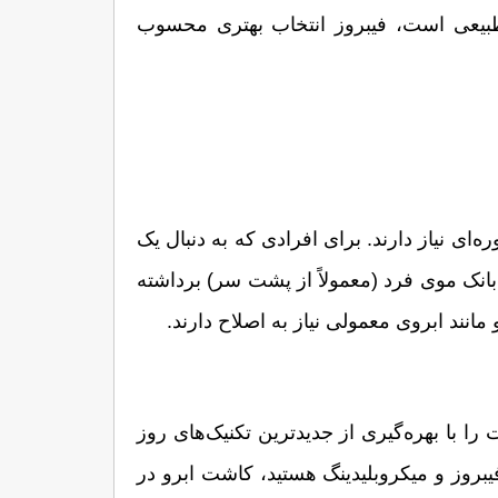
اهمیت دارد، میکروبلیدینگ گزینه مناسب‌تری خواهد بود. اما اگر اولویت شما ظرافت و جلوه‌ای کاملاً طبیعی است، فیبروز انتخاب بهتری محسوب 
اگرچه فیبروز و میکروبلیدینگ به بهبود ظاهر ابروها کمک می‌کنند، اما هر دو موقتی هستند و به ترمیم‌های دوره‌ای نیاز دارند. برای افرادی که به دنبال یک 
 بهترین راه‌حل است. در این روش، تارهای موی واقعی از بانک موی فرد (معمولاً از پشت سر) برداشته 
 در مشهد، یکی از مراکز تخصصی در زمینه کاشت مو و ابرو است که این خدمات را با بهره‌گیری از جدیدترین تکنیک‌های روز 
دنیا و تیمی از پزشکان مجرب ارائه می‌دهد. اگر به دنبال جایگزینی دائمی و طبیعی برای روش‌هایی مانند فیبروز و میکروبلیدینگ هستید، کاشت ابرو در 