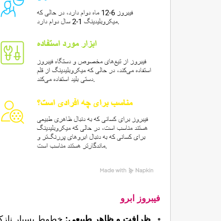
فیبروز ابرو
ظرافت و ظاهر طبیعی:
 خطوط بسیار نازک و شبیه به موی طبیعی ایج