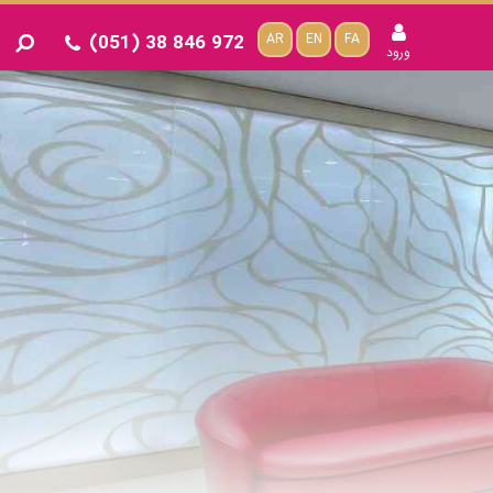
(051) 38 846 972
AR
EN
FA
ورود